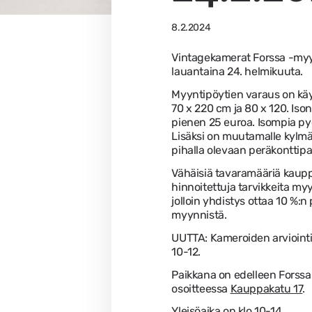
8.2.2024
Vintagekamerat Forssa -my
lauantaina 24. helmikuuta.
Myyntipöytien varaus on käy
70 x 220 cm ja 80 x 120. Iso
pienen 25 euroa. Isompia pyö
Lisäksi on muutamalle kylmä
pihalla olevaan peräkonttipa
Vähäisiä tavaramääriä kaupp
hinnoitettuja tarvikkeita my
jolloin yhdistys ottaa 10 %:
myynnistä.
UUTTA: Kameroiden arviointia
10-12.
Paikkana on edelleen Forss
osoitteessa
Kauppakatu 17
.
Yleisöaika on klo 10-14.