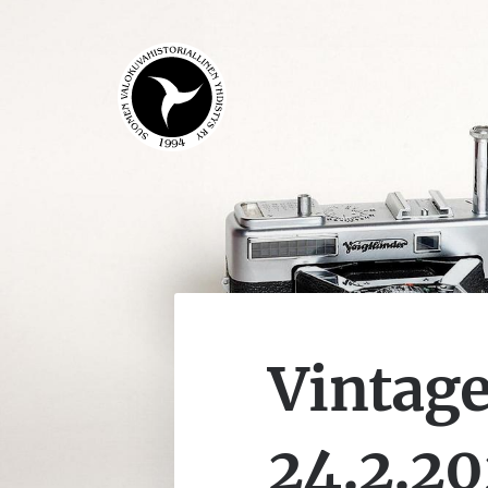
Siirry
sivun
sisältöön
Suomen Valokuvahistorialli
Vintag
24.2.2