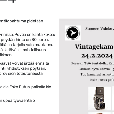
yntitapahtuma pidetään
nnissä. Pöytiä on kahta kokoa:
n pöydän hinta on 30 euroa,
tiä on tarjolla vain muutama.
ä sietävälle mahdollisuus
ikkaan.
aavat voivat jättää ennalta
yntii yhdistyksen pöytään,
n provision toteutuneesta
 ala Esko Putus, paikalla klo
an upea työväentalo