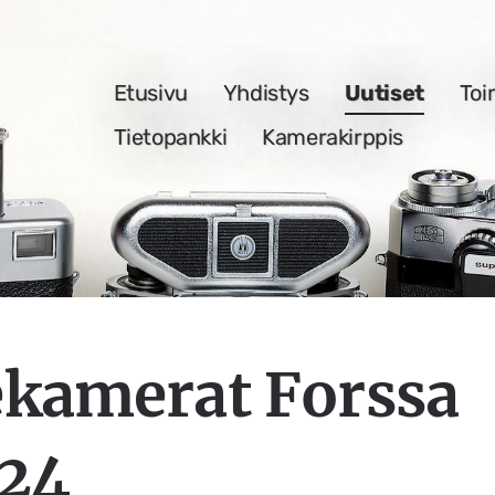
Etusivu
Yhdistys
Uutiset
Toi
nen Yhdistys ry
Tietopankki
Kamerakirppis
ekamerat Forssa
024