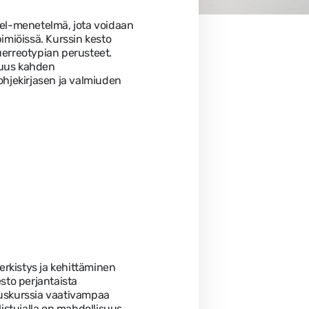
rel-menetelmä, jota voidaan
imiöissä. Kurssin kesto
uerreotypian perusteet.
isuus kahden
ohjekirjasen ja valmiuden
rkistys ja kehittäminen
sto perjantaista
ruskurssia vaativampaa
listujalla on mahdollisuus