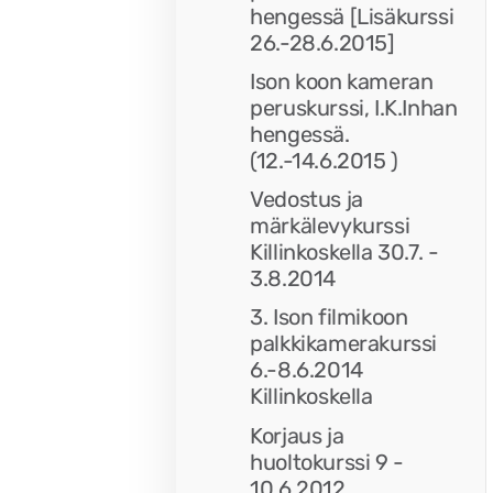
hengessä [Lisäkurssi
26.-28.6.2015]
Ison koon kameran
peruskurssi, I.K.Inhan
hengessä.
(12.-14.6.2015 )
Vedostus ja
märkälevykurssi
Killinkoskella 30.7. -
3.8.2014
3. Ison filmikoon
palkkikamerakurssi
6.-8.6.2014
Killinkoskella
Korjaus ja
huoltokurssi 9 -
10.6.2012