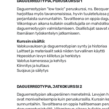
DAGUERREOTYPIA, PERUSKURSSI 1
Daguerreotypian "low toxic" peruskurssi, ns. Becque
harjoittaa myös tavanomaisissa, hyvin tuuletetuissa p
perjantaista sunnuntaihin. Tavoitteena on oppia dag
Viikonlopun aikana kullakin osallistujalla on mahdoll
daguerreotyypin valmistamiseen. Osallistujat saavat 
itsenäisen työskentelyn jatkamiseen.
Kurssin sisältö:
Valokuvauksen ja daguerreotypian synty ja historiaa
Laitteet ja materiaalit sekä niiden turvallinen käyttö
Hopeoidun levyn kiillotus ja herkistys
Valotus kamerassa ja kehitys
Kiinnitys ja kultaus
Suojaus ja säilytys
DAGUERREOTYPIA, JATKOKURSSI 2
Daguerreotypian alkuperäinen menetelmä. Levyjen he
ovat monivaiheisempia kuin peruskurssilla. Kurssin ke
sunnuntaihin. Tavoitteena on oppia hallitsemaan pe
daguerreotypiatyötä. Viikonlopun aikana kullakin osal