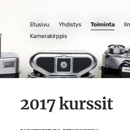
Etusivu
Yhdistys
Toiminta
Il
nen Yhdistys ry
Kamerakirppis
2017 kurssit