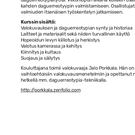
kahden daguerreotyypin valmistamiseen. Osallistujat 
valmiuden itsenäisen työskentelyn jatkamiseen.
Kurssin sisältö:
Valokuvauksen ja daguerreotypian synty ja historiaa
Laitteet ja materiaalit sekä niiden turvallinen käyttö
Hopeoidun levyn kiillotus ja herkistys
Valotus kamerassa ja kehitys
Kiinnitys ja kultaus
Suojaus ja säilytys
Kouluttajana toimii valokuvaaja Jalo Porkkala. Hän on
vaihtoehtoisiin valokuvausmenetelmiin ja opettanut ni
hetkellä mm. daguerreotypia-tekniikalla.
http://porkkala.zenfolio.com