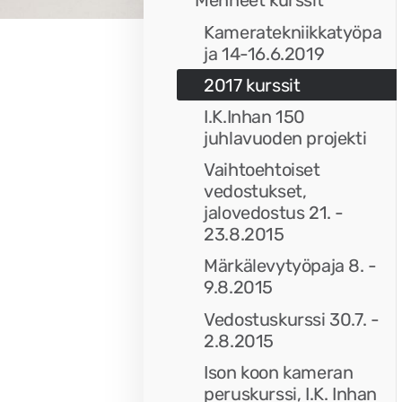
Menneet kurssit
Kameratekniikkatyöpa
ja 14-16.6.2019
2017 kurssit
I.K.Inhan 150
juhlavuoden projekti
Vaihtoehtoiset
vedostukset,
jalovedostus 21. -
23.8.2015
Märkälevytyöpaja 8. -
9.8.2015
Vedostuskurssi 30.7. -
2.8.2015
Ison koon kameran
peruskurssi, I.K. Inhan