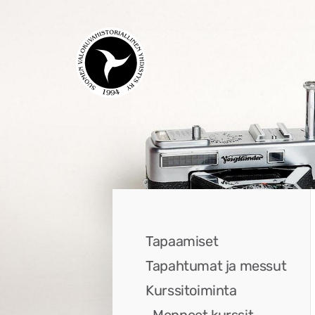
Siirry
sivun
sisältöön
Suomen Valokuvahistorialli
Tapaamiset
Tapahtumat ja messut
Kurssitoiminta