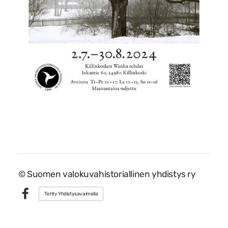
©
Suomen valokuvahistoriallinen yhdistys ry
Tehty Yhdistysavaimella
Facebook