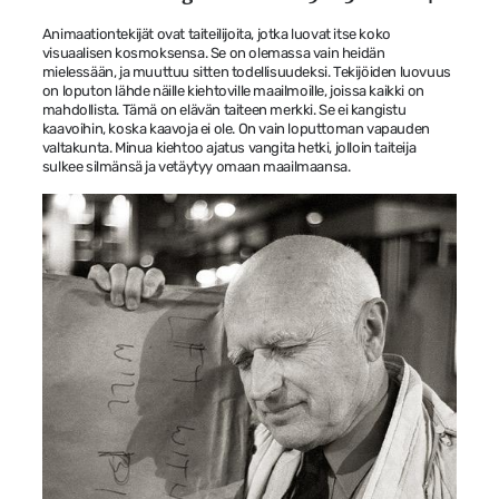
Animaationtekijät ovat taiteilijoita, jotka luovat itse koko
visuaalisen kosmoksensa. Se on olemassa vain heidän
mielessään, ja muuttuu sitten todellisuudeksi. Tekijöiden luovuus
on loputon lähde näille kiehtoville maailmoille, joissa kaikki on
mahdollista. Tämä on elävän taiteen merkki. Se ei kangistu
kaavoihin, koska kaavoja ei ole. On vain loputtoman vapauden
valtakunta. Minua kiehtoo ajatus vangita hetki, jolloin taiteija
sulkee silmänsä ja vetäytyy omaan maailmaansa.