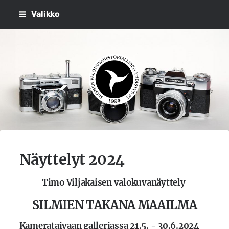
Siirry
Valikko
sivun
sisältöön
Suomen Valokuvahistorialli
Näyttelyt 2024
Timo Viljakaisen valokuvanäyttely
SILMIEN TAKANA MAAILMA
Kamerataivaan galleriassa 21.5. - 30.6.2024