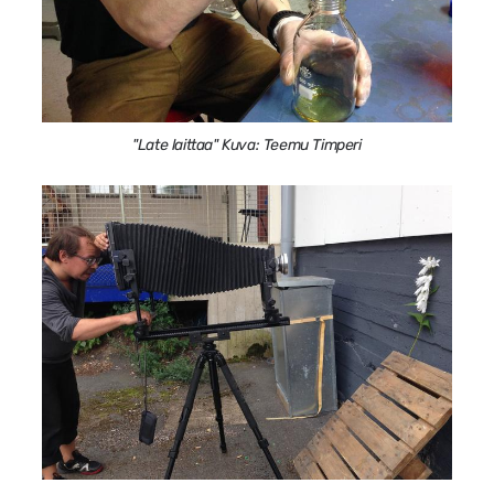
"Late laittaa" Kuva: Teemu Timperi