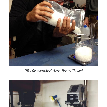
"Kiinnite valmistuu" Kuva: Teemu Timperi