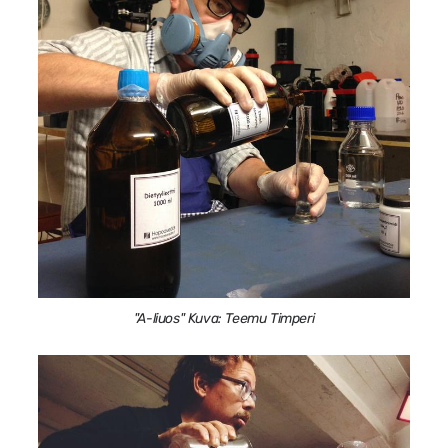
"A-liuos" Kuva: Teemu Timperi