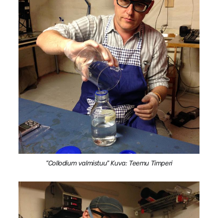
"Collodium valmistuu" Kuva: Teemu Timperi