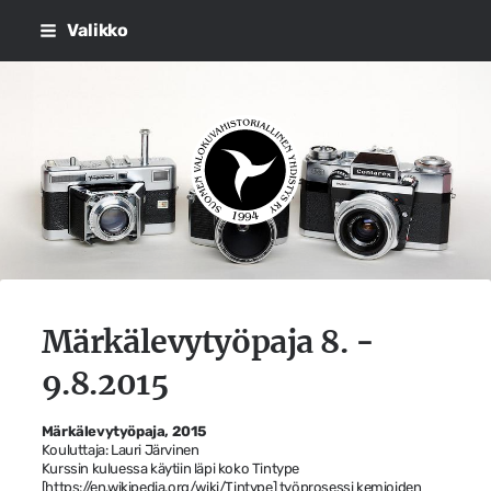
Siirry
Valikko
sivun
sisältöön
Suomen Valokuvahistorialli
Märkälevytyöpaja 8. -
9.8.2015
Märkälevytyöpaja, 2015
Kouluttaja: Lauri Järvinen
Kurssin kuluessa käytiin läpi koko Tintype
[
https://en.wikipedia.org/wiki/Tintype
] työprosessi kemioiden