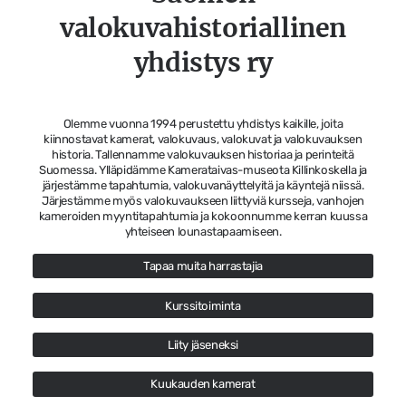
valokuvahistoriallinen
yhdistys ry
Olemme vuonna 1994 perustettu yhdistys kaikille, joita
kiinnostavat kamerat, valokuvaus, valokuvat ja valokuvauksen
historia. Tallennamme valokuvauksen historiaa ja perinteitä
Suomessa. Ylläpidämme Kamerataivas-museota Killinkoskella ja
järjestämme tapahtumia, valokuvanäyttelyitä ja käyntejä niissä.
Järjestämme myös valokuvaukseen liittyviä kursseja, vanhojen
kameroiden myyntitapahtumia ja kokoonnumme kerran kuussa
yhteiseen lounastapaamiseen.
Tapaa muita harrastajia
Kurssitoiminta
Liity jäseneksi
Kuukauden kamerat