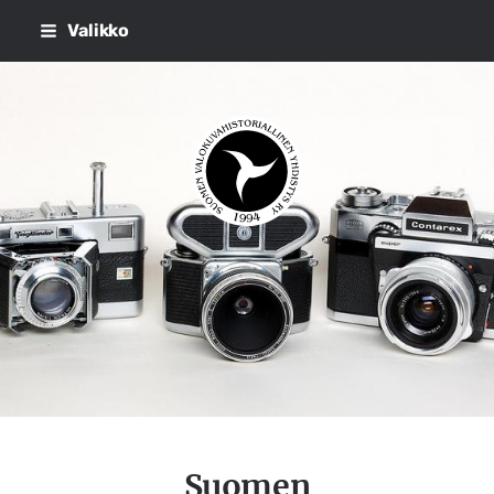
Siirry
Valikko
sivun
sisältöön
Suomen Valokuvahistorialli
Suomen