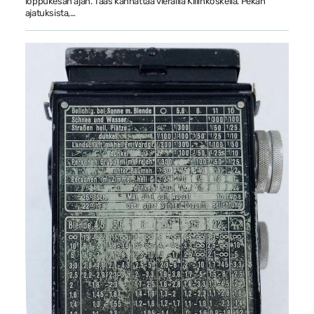
loppukesän ajan. Taas kannattaa vierailla Killinkoskella. Pekan
ajatuksista,…