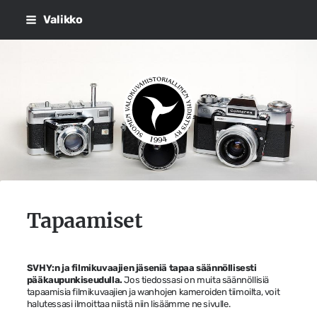
Siirry
Valikko
sivun
sisältöön
Suomen Valokuvahistorialli
Tapaamiset
SVHY:n ja filmikuvaajien jäseniä tapaa säännöllisesti
pääkaupunkiseudulla.
Jos tiedossasi on muita säännöllisiä
tapaamisia filmikuvaajien ja wanhojen kameroiden tiimoilta, voit
halutessasi ilmoittaa niistä niin lisäämme ne sivulle.