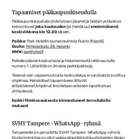
Tapaamiset pääkaupunkiseudulla
Pääkaupunkiseudulla yhdistyksen jäsenet ja heidän ystävänsä
kokoontuvat
joka kuukauden
(pl. heinäkuu)
ensimmäisenä
keskiviikkona klo 12.00
alkaen.
Paikka:
Park Hotellin lounasravintola Puisto (Käpylä)
Osoite:
Pohjolankatu 38, Helsinki
WWW:
parkhotel.fi
Paikalle pääsee keskustasta ja Hakaniemestä raitiovaunulla
numero 1. Lähistöllä on ilmaisia parkkipaikkoja.
Yleensä vain vapaamuotoista keskustelua, ei varsinaista sovittua
ohjelmaa. Mahdolliset tapaamiseen liittyvät
erityisteemat/ohjelmat ilmoitetaan erikseen tapahtuman
yhteydessä.
Kaikki filmikuvauksesta kiinnostuneet tervetulleita
mukaan!
SVHY Tampere -WhatsApp-ryhmä
Tampereelle on perustettu SVHY Tampere -WhatsApp-ryhmä.
Koska toimintaa on ollut vaikea järjestää kohtuuhintaisten tilojen