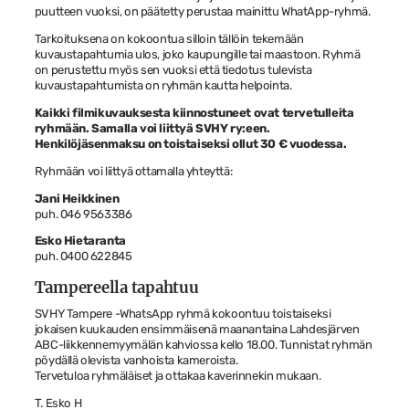
puutteen vuoksi, on päätetty perustaa mainittu WhatApp-ryhmä.
Tarkoituksena on kokoontua silloin tällöin tekemään
kuvaustapahtumia ulos, joko kaupungille tai maastoon. Ryhmä
on perustettu myös sen vuoksi että tiedotus tulevista
kuvaustapahtumista on ryhmän kautta helpointa.
Kaikki filmikuvauksesta kiinnostuneet ovat tervetulleita
ryhmään. Samalla voi liittyä SVHY ry:een.
Henkilöjäsenmaksu on toistaiseksi ollut 30 € vuodessa.
Ryhmään voi liittyä ottamalla yhteyttä:
Jani Heikkinen
puh. 046 9563386
Esko Hietaranta
puh. 0400 622845
Tampereella tapahtuu
SVHY Tampere -WhatsApp ryhmä kokoontuu toistaiseksi
jokaisen kuukauden ensimmäisenä maanantaina Lahdesjärven
ABC-liikkennemyymälän kahviossa kello 18.00. Tunnistat ryhmän
pöydällä olevista vanhoista kameroista.
Tervetuloa ryhmäläiset ja ottakaa kaverinnekin mukaan.
T. Esko H