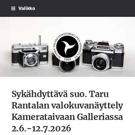
Siirry
Valikko
sivun
sisältöön
Suomen Valokuvahistorialli
Sykähdyttävä suo. Taru
Rantalan valokuvanäyttely
Kamerataivaan Galleriassa
2.6.-12.7.2026